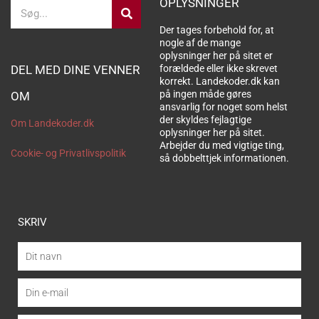
OPLYSNINGER
Søg
Der tages forbehold for, at
nogle af de mange
oplysninger her på sitet er
DEL MED DINE VENNER
forældede eller ikke skrevet
korrekt. Landekoder.dk kan
på ingen måde gøres
OM
ansvarlig for noget som helst
der skyldes fejlagtige
Om Landekoder.dk
oplysninger her på sitet.
Arbejder du med vigtige ting,
Cookie- og Privatlivspolitik
så dobbelttjek informationen.
SKRIV
Dit
navn
Din
e-
mail