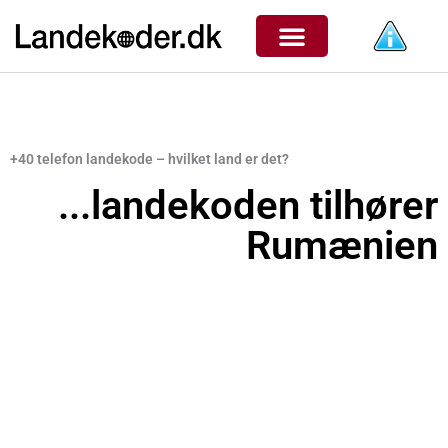
Gå
til
indholdet
+40 telefon landekode – hvilket land er det?
...landekoden tilhører
Rumænien