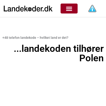
Gå
til
indholdet
+48 telefon landekode – hvilket land er det?
...landekoden tilhører
Polen