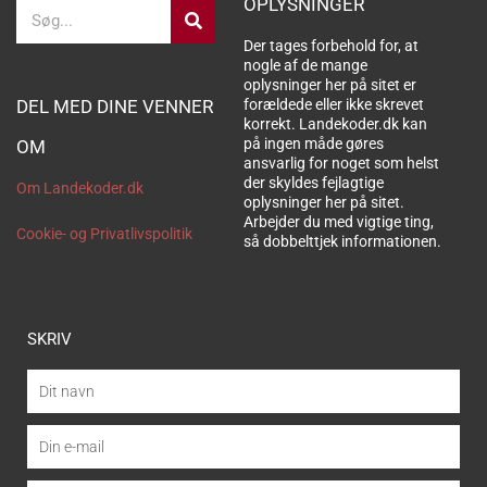
OPLYSNINGER
Søg
Der tages forbehold for, at
nogle af de mange
oplysninger her på sitet er
DEL MED DINE VENNER
forældede eller ikke skrevet
korrekt. Landekoder.dk kan
på ingen måde gøres
OM
ansvarlig for noget som helst
der skyldes fejlagtige
Om Landekoder.dk
oplysninger her på sitet.
Arbejder du med vigtige ting,
Cookie- og Privatlivspolitik
så dobbelttjek informationen.
SKRIV
Dit
navn
Din
e-
mail