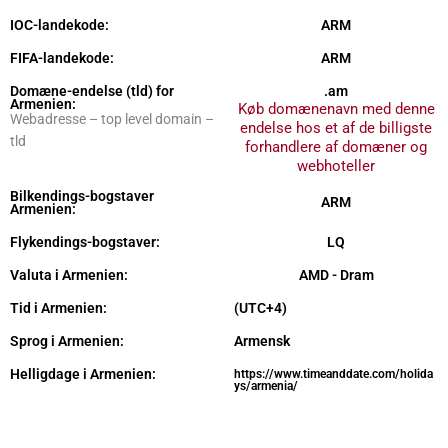
IOC-landekode:
ARM
FIFA-landekode:
ARM
Domæne-endelse (tld) for
.am
Armenien:
Køb domænenavn med denne
Webadresse – top level domain –
endelse hos et af de billigste
tld
forhandlere af domæner og
webhoteller
Bilkendings-bogstaver
ARM
Armenien:
Flykendings-bogstaver:
LQ
Valuta i Armenien:
AMD - Dram
Tid i Armenien:
(UTC+4)
Sprog i Armenien:
Armensk
Helligdage i Armenien:
https://www.timeanddate.com/holida
ys/armenia/