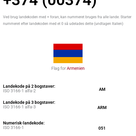
Ved brug landekoden med + foran, kan nummeret bruges fra alle lande. Starter
nummeret efter landekoden med et 0 så udelades dette (undtagen Italien)
Flag for
Armenien
Landekode på 2 bogstaver:
AM
ISO 3166-1 alfa-2
Landekode på 3 bogstaver:
ISO 3166-1 alfa-3
ARM
Numerisk-landekode:
ISO 3166-1
051